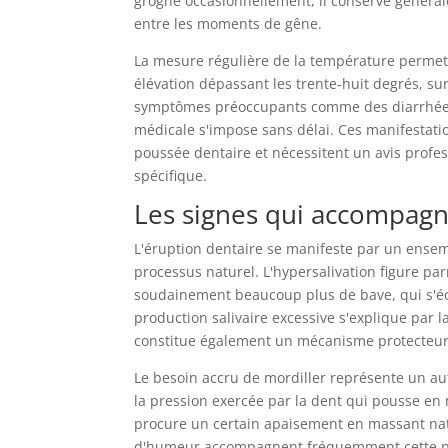
grogne occasionnellement, il conserve général
entre les moments de gêne.
La mesure régulière de la température permet d
élévation dépassant les trente-huit degrés, su
symptômes préoccupants comme des diarrhées
médicale s'impose sans délai. Ces manifestati
poussée dentaire et nécessitent un avis profes
spécifique.
Les signes qui accompagn
L'éruption dentaire se manifeste par un ense
processus naturel. L'hypersalivation figure par
soudainement beaucoup plus de bave, qui s'é
production salivaire excessive s'explique par la 
constitue également un mécanisme protecteur 
Le besoin accru de mordiller représente un aut
la pression exercée par la dent qui pousse en
procure un certain apaisement en massant natu
d'humeur accompagnent fréquemment cette pé