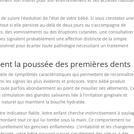
ement son intérêt pour son environnement et ses activités habitue
e suivre l'évolution de l'état de votre bébé. Si vous constatez une
rtout si elle persiste au-delà de deux jours ou s'accompagne de
, des vomissements ou des éruptions cutanées, une consultation
ons signalent probablement une affection distincte de la simple
sionnel pour écarter toute pathologie nécessitant un traitement
ent la poussée des premières dents
mble de symptômes caractéristiques qui permettent de reconnaître
mi les signes les plus évidents et précoces. Votre bébé produit
coule parfois abondamment au point de mouiller ses vêtements. C
stimulation des glandes salivaires liée à l'irritation gingivale et
naturel qui maintient la bouche hydratée.
re indicateur fiable. Votre enfant cherche instinctivement à soula
 mordant tout ce qui lui tombe sous la main. Ce comportement lui
rellement les gencives enflammées. L'irritabilité et les changeme
riode, votre bébé pouvant passer rapidement des pleurs à des