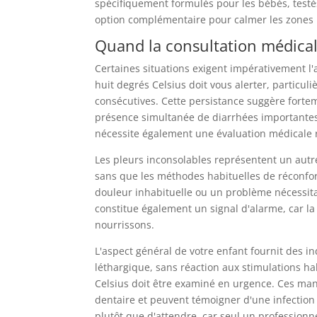
spécifiquement formulés pour les bébés, test
option complémentaire pour calmer les zones i
Quand la consultation médical
Certaines situations exigent impérativement l
huit degrés Celsius doit vous alerter, particul
consécutives. Cette persistance suggère fortem
présence simultanée de diarrhées importantes
nécessite également une évaluation médicale ra
Les pleurs inconsolables représentent un autr
sans que les méthodes habituelles de réconfor
douleur inhabituelle ou un problème nécessita
constitue également un signal d'alarme, car l
nourrissons.
L'aspect général de votre enfant fournit des in
léthargique, sans réaction aux stimulations h
Celsius doit être examiné en urgence. Ces ma
dentaire et peuvent témoigner d'une infection
plutôt que d'attendre, car seul un professionne