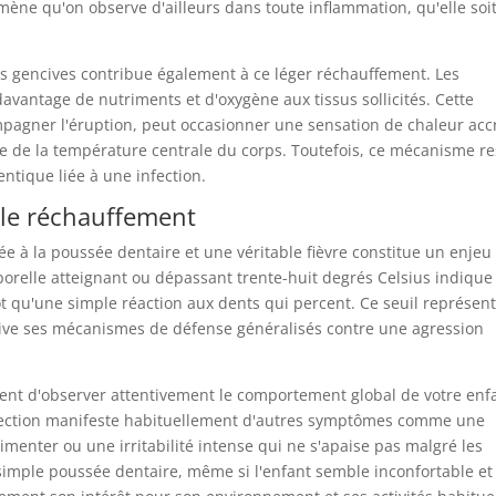
mène qu'on observe d'ailleurs dans toute inflammation, qu'elle soi
s gencives contribue également à ce léger réchauffement. Les
avantage de nutriments et d'oxygène aux tissus sollicités. Cette
mpagner l'éruption, peut occasionner une sensation de chaleur acc
e de la température centrale du corps. Toutefois, ce mécanisme re
hentique liée à une infection.
mple réchauffement
ée à la poussée dentaire et une véritable fièvre constitue un enjeu
porelle atteignant ou dépassant trente-huit degrés Celsius indique
 qu'une simple réaction aux dents qui percent. Ce seuil représen
ctive ses mécanismes de défense généralisés contre une agression
vient d'observer attentivement le comportement global de votre enf
nfection manifeste habituellement d'autres symptômes comme une
imenter ou une irritabilité intense qui ne s'apaise pas malgré les
e simple poussée dentaire, même si l'enfant semble inconfortable et