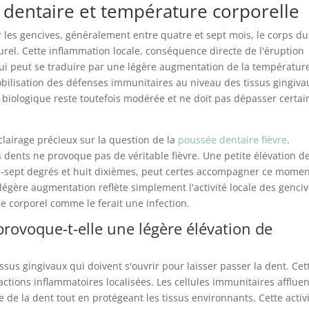
 dentaire et température corporelle
 les gencives, généralement entre quatre et sept mois, le corps du
rel. Cette inflammation locale, conséquence directe de l'éruption
ui peut se traduire par une légère augmentation de la températur
bilisation des défenses immunitaires au niveau des tissus gingiva
e biologique reste toutefois modérée et ne doit pas dépasser certai
lairage précieux sur la question de la
poussée dentaire fièvre
.
 dents ne provoque pas de véritable fièvre. Une petite élévation d
e-sept degrés et huit dixièmes, peut certes accompagner ce momen
 légère augmentation reflète simplement l'activité locale des genci
 corporel comme le ferait une infection.
rovoque-t-elle une légère élévation de
issus gingivaux qui doivent s'ouvrir pour laisser passer la dent. Cet
actions inflammatoires localisées. Les cellules immunitaires affluen
e de la dent tout en protégeant les tissus environnants. Cette activ