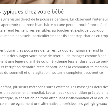
s typiques chez votre bébé
signe visuel direct de la poussée dentaire. En observant l'intérieu
s apercevoir une zone blanchâtre ou une petite protubérance là où
cale rend les gencives sensibles au toucher et explique pourquoi
liments habituels, particulièrement s'ils sont trop chauds ou tro
ent durant les poussées dentaires. La douleur gingivale rend la
qui peut décourager votre bébé de téter ou de manger comme à son
ment une légère diarrhée ou un érythème fessier durant cette péri
ns et l'éruption dentaire reste débattu dans la communauté médical
s du sommeil et une agitation nocturne complètent souvent ce
 enfant, plusieurs méthodes sûres existent. Les massages doux de
rer un apaisement immédiat. Les anneaux de dentition préalablem
 pratique, la sensation de froid atténuant l'inflammation et la doule
r constitue également une alternative appréciée. Les gels gingivaux