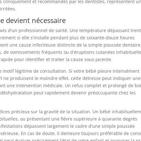
és cliniquement et recommandés par les dentistes, représentent u
rritées.
e devient nécessaire
'avis d'un professionnel de santé. Une température dépassant trent
ièrement si elle s'installe pendant plus de soixante-douze heures
ent une cause infectieuse distincte de la simple poussée dentaire
, de vomissements fréquents ou d'éruptions cutanées inhabituell
pide pour identifier et traiter la cause sous-jacente.
e motif légitime de consultation. Si votre bébé pleure intensément
t ne produisent le moindre effet, cette détresse peut indiquer une
nt une intervention médicale. Un refus complet et prolongé de bo
a déshydratation peut rapidement devenir préoccupante chez les
dices précieux sur la gravité de la situation. Un bébé inhabituelle
abituelles, ou présentant une fièvre supérieure à quarante degrés
nifestations dépassent largement le cadre d'une simple poussée
 sérieuse. En cas de doute, il demeure toujours préférable de cons
l peut évaluer précisément l'état de votre enfant et proposer la pr