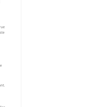
t
rue
ste
te
ant.