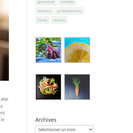
grossesse
maladie
minceur
professionnels
Santé
séniors
elle
la
ent
Archives
 le
Archives