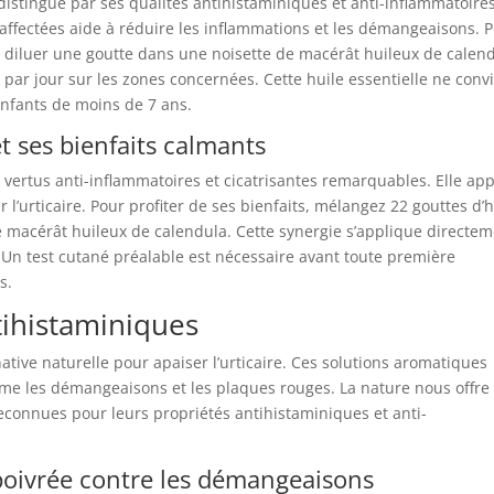
distingue par ses qualités antihistaminiques et anti-inflammatoire
 affectées aide à réduire les inflammations et les démangeaisons. 
e diluer une goutte dans une noisette de macérât huileux de calend
 par jour sur les zones concernées. Cette huile essentielle ne conv
enfants de moins de 7 ans.
et ses bienfaits calmants
s vertus anti-inflammatoires et cicatrisantes remarquables. Elle ap
’urticaire. Pour profiter de ses bienfaits, mélangez 22 gouttes d’h
e macérât huileux de calendula. Cette synergie s’applique directe
. Un test cutané préalable est nécessaire avant toute première
s.
tihistaminiques
ative naturelle pour apaiser l’urticaire. Ces solutions aromatiques
e les démangeaisons et les plaques rouges. La nature nous offre
reconnues pour leurs propriétés antihistaminiques et anti-
 poivrée contre les démangeaisons