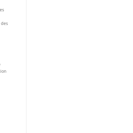
des
 des
e
tion