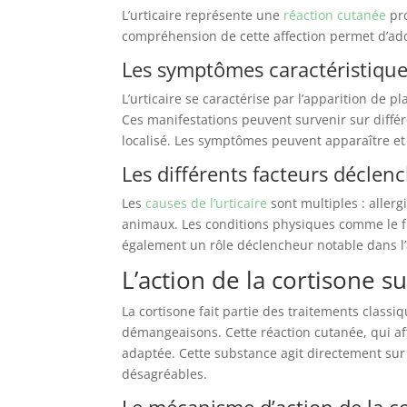
L’urticaire représente une
réaction cutanée
pro
compréhension de cette affection permet d’ado
Les symptômes caractéristiques
L’urticaire se caractérise par l’apparition d
Ces manifestations peuvent survenir sur diffé
localisé. Les symptômes peuvent apparaître et
Les différents facteurs déclenc
Les
causes de l’urticaire
sont multiples : aller
animaux. Les conditions physiques comme le fr
également un rôle déclencheur notable dans l
L’action de la cortisone sur
La cortisone fait partie des traitements classiq
démangeaisons. Cette réaction cutanée, qui af
adaptée. Cette substance agit directement s
désagréables.
Le mécanisme d’action de la c