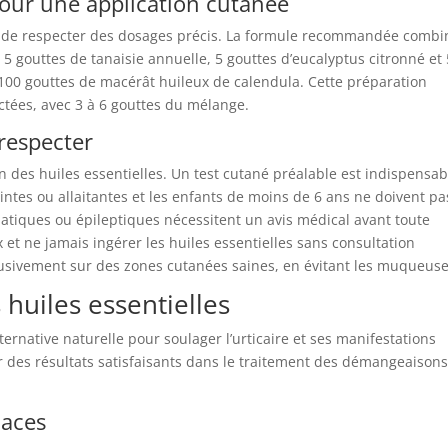
our une application cutanée
ire de respecter des dosages précis. La formule recommandée combi
, 5 gouttes de tanaisie annuelle, 5 gouttes d’eucalyptus citronné et 
 100 gouttes de macérât huileux de calendula. Cette préparation
fectées, avec 3 à 6 gouttes du mélange.
 respecter
ion des huiles essentielles. Un test cutané préalable est indispensab
ntes ou allaitantes et les enfants de moins de 6 ans ne doivent pa
matiques ou épileptiques nécessitent un avis médical avant toute
eux et ne jamais ingérer les huiles essentielles sans consultation
xclusivement sur des zones cutanées saines, en évitant les muqueuse
 huiles essentielles
alternative naturelle pour soulager l’urticaire et ses manifestations
r des résultats satisfaisants dans le traitement des démangeaisons
caces