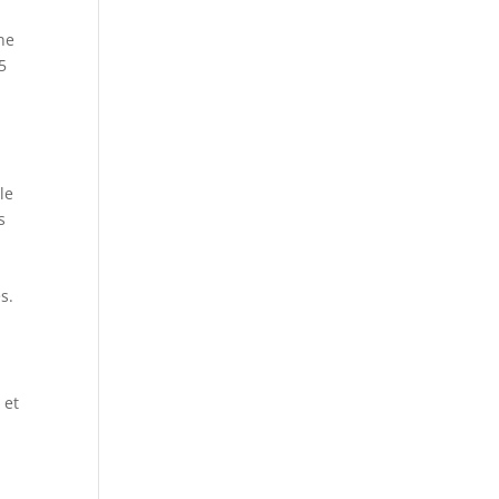
ne
5
le
s
s.
 et