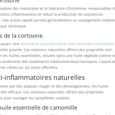
tivation des mastocytes et la libération d’histamine, responsables 
réactions inflammatoires et réduit la production de substances
s. Son action rapide permet généralement un soulagement notable
ë que chronique.
s de la cortisone
 risques. Une
alternative naturelle existe avec les huiles essentielles
the poivrée. Ces solutions naturelles offrent des propriétés anti-
e ces huiles essentielles, diluées dans une huile végétale comme l
nconvénients des traitements médicamenteux classiques. L’applica
on ciblée sur les zones affectées.
ti-inflammatoires naturelles
érisées par des plaques rouges et des démangeaisons, les huiles
elle efficace. Ces solutions naturelles offrent des propriétés
es pour soulager les symptômes cutanés.
huile essentielle de camomille