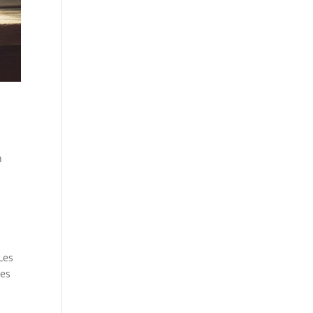
n
Les
res