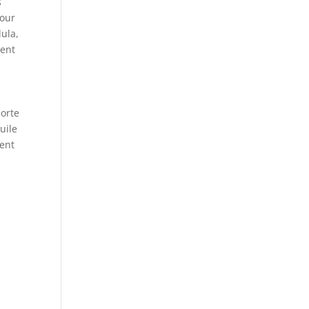
s
Pour
ula,
ient
porte
uile
ment