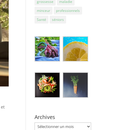
grossesse
maladie
minceur
professionnels
Santé
séniors
 et
Archives
Archives