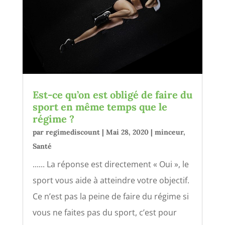
Est-ce qu’on est obligé de faire du
sport en même temps que le
régime ?
par
regimediscount
|
Mai 28, 2020
|
minceur
,
Santé
...... La réponse est directement « Oui », le
sport vous aide à atteindre votre objectif.
Ce n’est pas la peine de faire du régime si
vous ne faites pas du sport, c’est pour