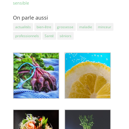
sensible
On parle aussi
actualités
bien-être
grossesse
maladie
minceur
professionnels
Santé
séniors