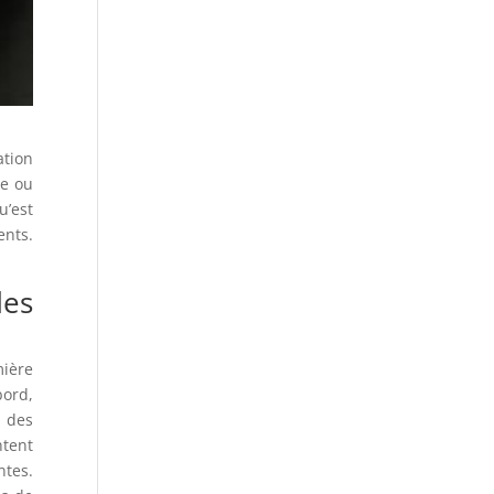
ation
le ou
u’est
ents.
des
mière
bord,
, des
ntent
ntes.