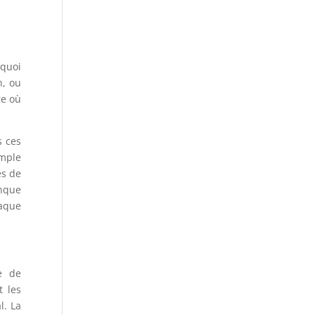
rquoi
n, ou
re où
s ces
emple
es de
anque
iaque
e de
t les
l. La