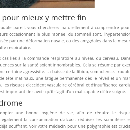
 pour mieux y mettre fin
 trouble pareil, vous chercherez naturellement à comprendre pou
cteurs occasionnant le plus l’apnée du sommeil sont, l’hypertensio
causée par une déformation nasale, ou des amygdales dans la mesu
culté respiratoire.
 des cas liés à la commande respiratoire au niveau du cerveau. Dan
équences sur la santé soient innombrables. Cela se résume par ex
ne certaine agressivité. La baisse de la libido, somnolence, troubl
 de tête matinaux, une fatigue permanente dès le réveil et un m
, les risques d’accident vasculaire cérébral et d’insuffisance card
 important de savoir qu’il s’agit d’un mal capable d’être soigné.
yndrome
dopter une bonne hygiène de vie, afin de réduire le risqu
r également la consommation d’alcool, réduisez les somnifères e
déjà souffrant, voir votre médecin pour une polygraphie est crucia