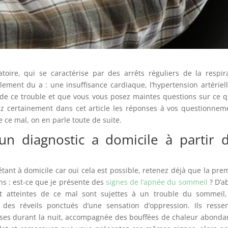
toire, qui se caractérise par des arrêts réguliers de la respir
ment du a : une insuffisance cardiaque, l’hypertension artériel
 de ce trouble et que vous vous posez maintes questions sur ce q
rez certainement dans cet article les réponses à vos questionnem
 ce mal, on en parle toute de suite.
n diagnostic a domicile à partir 
étant à domicile car oui cela est possible, retenez déjà que la pre
ns : est-ce que je présente des
signes de l’apnée du sommeil
? D’a
nt atteintes de ce mal sont sujettes à un trouble du sommeil
des réveils ponctués d’une sensation d’oppression. Ils resse
rises durant la nuit, accompagnée des bouffées de chaleur abonda