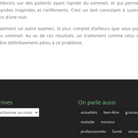
édecins sur des patients ayant l’apnée du sommeil, et qui perm
pnées inopinées et ronflements. C’est un test consistant à suivr
rs d’une nuit.
alement un autre examen, le plus complet d’ailleurs que vous p
 du sommeil. Au vu de ces résultats, un traitement comme celui 
 dire définitivement adieu à ce problème.
hives
On parle aussi
ives
actualités
bien-être
grosse
maladie
minceur
professionnels
Santé
sénio