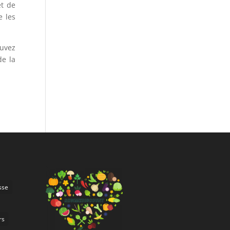
et de
e les
ouvez
de la
sse
rs