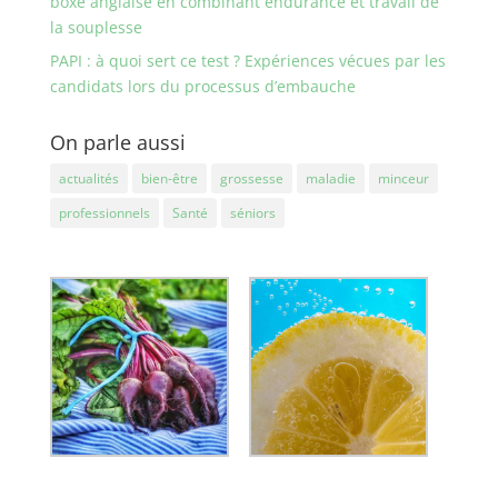
boxe anglaise en combinant endurance et travail de
la souplesse
PAPI : à quoi sert ce test ? Expériences vécues par les
candidats lors du processus d’embauche
On parle aussi
actualités
bien-être
grossesse
maladie
minceur
professionnels
Santé
séniors